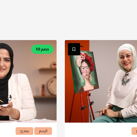
خصم 50
الرسم
مبتدئ