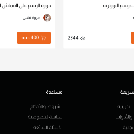
دورة الرسم على القماش للأطفال
مروة فتحي
400 جنيه
2199
2344
 سريعة
مساعدة
التدريبية
الشروط والأحكام
 والأدوات
سياسة الخصوصية
جانية
الأسئلة الشائعة