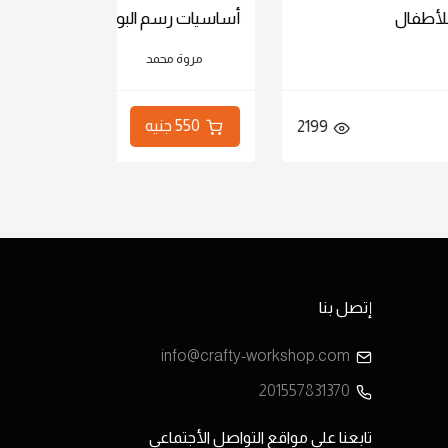
أساسيات رسم البورتريه
الرس
مروة محمد
550 جنيه
2246
إتصل بنا
info@crafty-workshop.com
201557831370
تابعنا على مواقع التواصل الأجتماعى