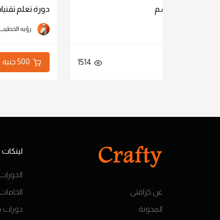
دورة تعلم تقنيات رسم البورتريه
رؤيه الخطيب
500 جنيه
1514
لينكات
الدورات 
عن كرافتى
الخامات
المدونة
دورات م