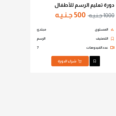
دورة تعليم الرسم للأطفال
500 جـنـيـه
1000 جـنـيـه
المستوى
مبتدئ
التصنيف
الرسم
عدد الفيدوهات
7
شراء الدورة