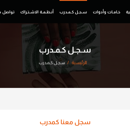
ية
خـامـات وأدوات
سـجـل كـمـدرب
أنـظـمـة الاشـتـراك
تواصل م
سـجـل كـمـدرب
الرئيسية
سـجـل كـمـدرب
سجل معنا كمدرب