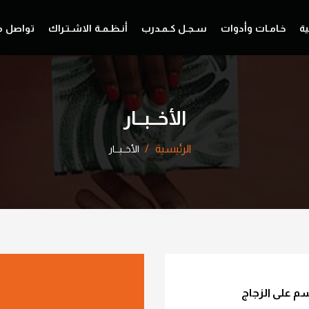
ية
خـامـات وأدوات
سـجـل كـمـدرب
أنـظـمـة الاشـتـراك
تواصل م
الأخــبــار
الرئيسية
الأخــبــار
سم على الزجاج