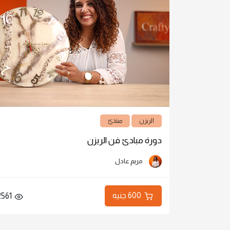
الريزن
مبتدئ
دورة مبادئ فن الريزن
مريم عادل
600 جنيه
2561