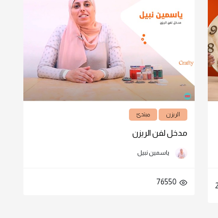
الريزن
مبتدئ
مدخل لفن الريزن
ياسمين نبيل
76550