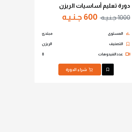
دورة تعليم أساسيات الريزن
600 جـنـيـه
1000 جـنـيـه
المستوى
مبتدئ
التصنيف
الريزن
عدد الفيدوهات
8
شراء الدورة