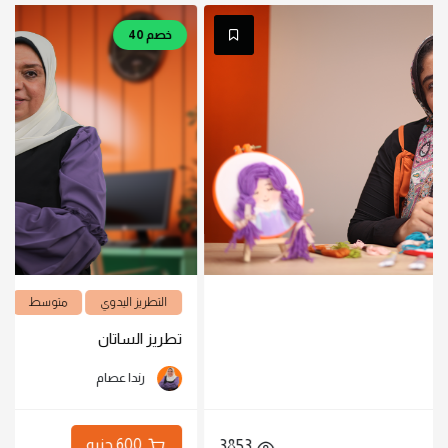
خصم 40
التطريز اليدوي
متوسط
تطريز الساتان
رندا عصام
600 جنيه
3853