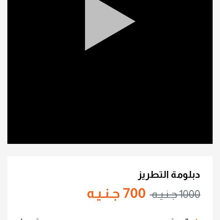
دبلومة التطريز
700 جـنـيـه
1000 جـنـيـه