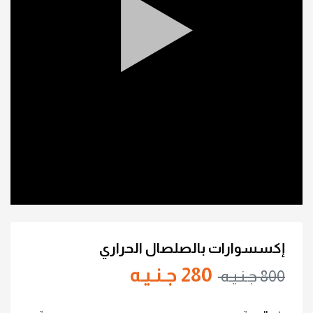
إكسسوارات بالصلصال الحراري
280 جـنـيـه
800 جـنـيـه