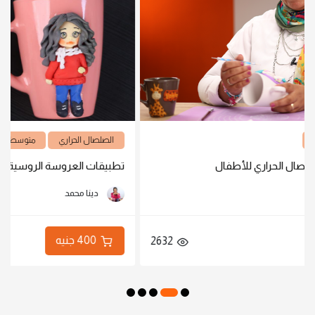
الصلصال الحراري
متوسط
لأطفال
تطبيقات العروسة الروسية
دينا محمد
400 جنيه
2632