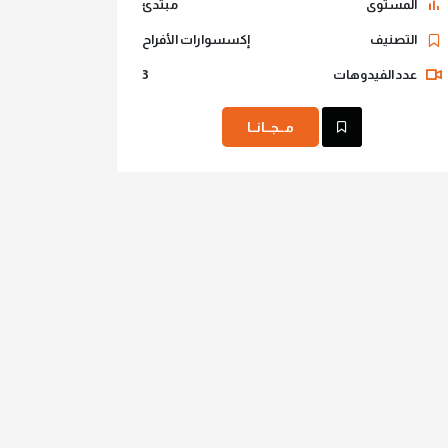
المستوى
مبتدئ
التصنيف
إكسسوارات الأفراح
عدد الفيدوهات
3
مــجــانــا