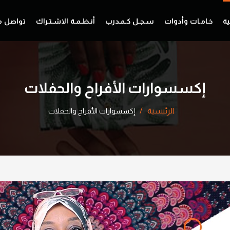
ية
خـامـات وأدوات
سـجـل كـمـدرب
أنـظـمـة الاشـتـراك
تواصل م
إكسسوارات الأفراح والحفلات
الرئيسية
إكسسوارات الأفراح والحفلات