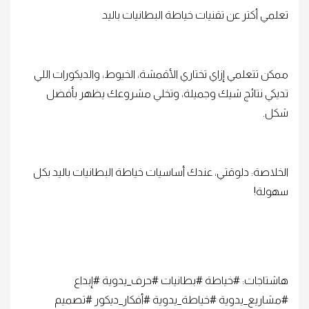
تعلمي أكتر عن تقنيات خياطة البطانيات باليد
ممكن تتعلمي إزاي تختاري الأقمشة، الخيوط، والديكورات اللي
تديكي نتائج شيك وجميلة، وتخلي مشروعك يظهر بأفضل
شكل.
الخلاصة: دلوقتي، عندك أساسيات خياطة البطانيات باليد بكل
سهولة!
هاشتاجات: #خياطة #بطانيات #حرف_يدوية #إبداع
#مشاريع_يدوية #خياطة_يدوية #أفكار_ديكور #تصميم