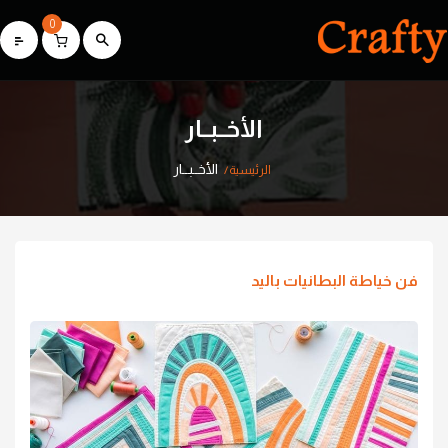
0
الأخــبــار
الأخــبــار
الرئيسية
فن خياطة البطانيات باليد