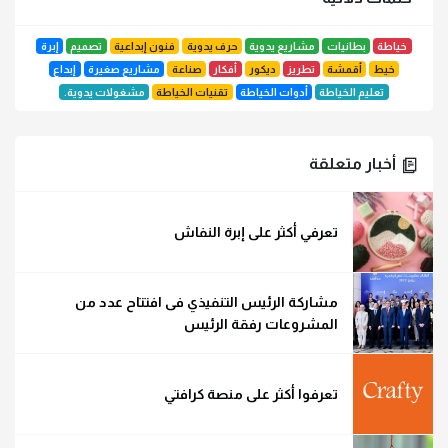
خياطة
بطانيات
مشاريع يدوية
حرف يدوية
فنون إبداعية
تصميم
إبرة
خيط
أقمشة
تطريز
ديكور
أفكار
صناعة
مشاريع صغيرة
إبداع
تعليم الخياطة
أدوات الخياطة
تقنيات الخياطة
مشغولات يدوية.
أخبار متعلقة
تعرفي أكثر على إبرة النفاش
مشاركة الرئيس التنفيذي فى افتتاح عدد من
المشروعات رفقة الرئيس
تعرفوا أكثر على منصة كرافتي