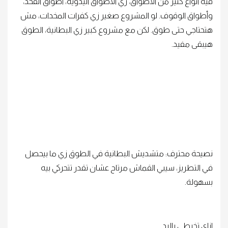
فيه أنواع كتير من الأطواق، زي الأطواق اليدوية، أطواق الفخذ،
وأطواق الوقوف. لو المشروع صغير زي كفرات المخدات، مش
هتحتاجي حتى طوق. لكن مع مشروع كبير زي البطانية، الطوق
هيبقى مفيد.
نصيحة محترف: متشديش البطانية في الطوق زي ما بيحصل
في التطريز، سيبي القماش مرتاح عشان تقدر تتحركي بيه
بسهولة.
إزاي تخيطي باليد