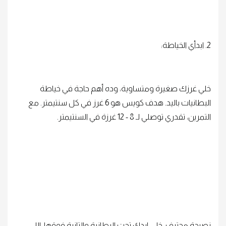
2. ابدأي الخياطة:
خلي غرزك صغيرة ومتساوية، وده أهم حاجة في خياطة
البطانيات باليد. هدف كويس هو 6 غرز في كل سنتيمتر. مع
التمرين، تقدري توصلي لـ 8 - 12 غرزة في السنتيمتر.
نصيحة محترف: خلي إيدك تحت البطانية والتانية فوقها. اللي