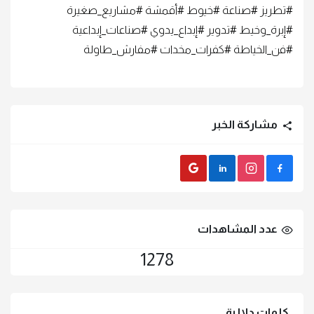
#تطريز #صناعة #خيوط #أقمشة #مشاريع_صغيرة
#إبرة_وخيط #تدوير #إبداع_يدوي #صناعات_إبداعية
#فن_الخياطة #كفرات_مخدات #مفارش_طاولة
مشاركة الخبر
Gmail
LinkedIn
instagram
Facebook
عدد المشاهدات
1278
كلمات دلالية