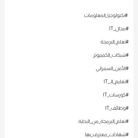
#تكنولوجيا_المعلومات
#مجال_IT
#تعلم_البرمجة
#شبكات_الكمبيوتر
#الأمن_السيبراني
#تعليم_الـ_IT
#كورسات_IT
#وظائف_IT
#تعلم_البرمجة_من_البداية
#شهادات_معترف_بها