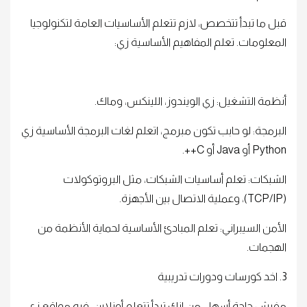
قبل ما تبدأ تتخصص، لازم تتعلم الأساسيات العامة لتكنولوجيا
المعلومات. تعلم المفاهيم الأساسية زي:
أنظمة التشغيل: زي الويندوز، اللينكس، وماك.
البرمجة: لو حابب تكون مبرمج، اتعلم لغات البرمجة الأساسية زي
Python أو Java أو C++.
الشبكات: تعلم أساسيات الشبكات، مثل البروتوكولات
(TCP/IP)، وعملية الاتصال بين الأجهزة.
الأمن السيبراني: تعلم المبادئ الأساسية لحماية الأنظمة من
الهجمات.
3. اخد كورسات ودورات تدريبية
مفيش حاجة أسهل من إنك تبدأ تتعلم أونلاين. فيه مواقع زي: