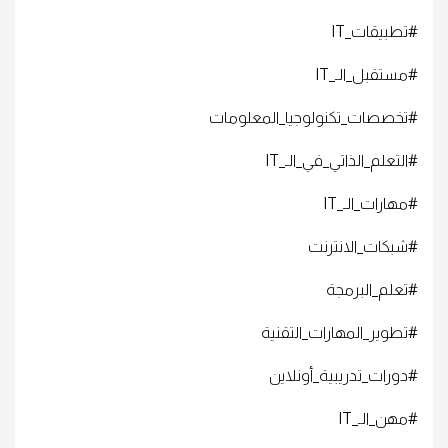
#تطبيقات_IT
#مستقبل_الـ_IT
#تخصصات_تكنولوجيا_المعلومات
#التعلم_الذاتي_في_الـ_IT
#مهارات_الـ_IT
#شبكات_الانترنت
#تعلم_البرمجة
#تطوير_المهارات_التقنية
#دورات_تدريبية_أونلاين
#مهن_الـ_IT