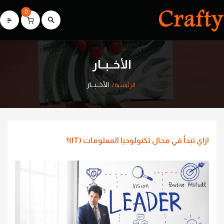
0
الأخــبــار
الأخــبــار
الرئيسية
ازاي تبدأ في مجال تكنولوجيا المعلومات (IT)؟