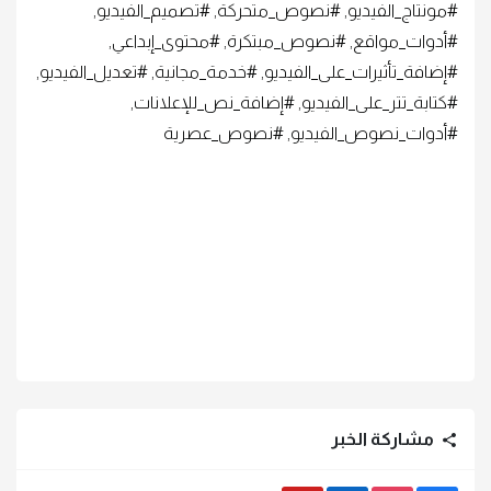
#مونتاج_الفيديو, #نصوص_متحركة, #تصميم_الفيديو,
#أدوات_مواقع, #نصوص_مبتكرة, #محتوى_إبداعي,
#إضافة_تأثيرات_على_الفيديو, #خدمة_مجانية, #تعديل_الفيديو,
#كتابة_تتر_على_الفيديو, #إضافة_نص_للإعلانات,
#أدوات_نصوص_الفيديو, #نصوص_عصرية
مشاركة الخبر