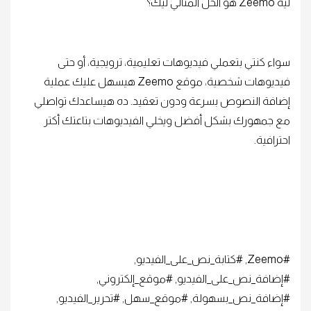
ليه Zeemo هو الحل المثالي ليك؟
سواء كنتي بتعملي فيديوهات تعليمية، ترويجية، أو حتى
فيديوهات شخصية، موقع Zeemo هيسهل عليك عملية
إضافة النصوص بسرعة ودون تعقيد. ده هيساعدك تواصلي
مع جمهورك بشكل أفضل ويخلي الفيديوهات بتاعتك أكتر
احترافية.
#Zeemo, #كتابة_نص_على_الفيديو,
#إضافة_نص_على_الفيديو, #موقع_إلكتروني,
#إضافة_نص_بسهولة, #موقع_سهل, #تحرير_الفيديو,