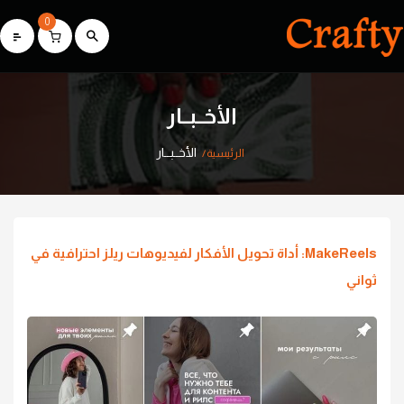
0
الأخــبــار
الأخــبــار
الرئيسية
MakeReels: أداة تحويل الأفكار لفيديوهات ريلز احترافية في
ثواني