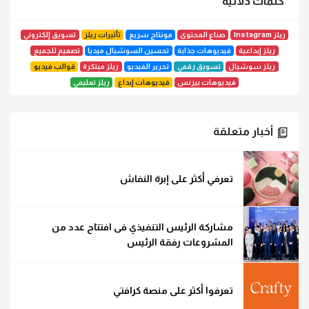
كلمات دلالية
ريلز Instagram
صناع المحتوى
مونتاج سريع
تأثيرات ريلز
تسويق إلكتروني
ريلز إبداعية
فيديوهات جذابة
تحسين السوشيال ميديا
تصميم للجميع
ريلز سوشيال
تسويق رقمي
تحرير الفيديو
ريلز مبتكرة
قوالب فيديو
فيديوهات بيزنس
فيديوهات إبداع
ريلز تعليمي
أخبار متعلقة
تعرفي أكثر على إبرة النفاش
مشاركة الرئيس التنفيذي فى افتتاح عدد من
المشروعات رفقة الرئيس
تعرفوا أكثر على منصة كرافتي