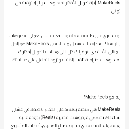
MakeReels: أداة تحويل الأفكار لفيديوهات ريلز احترافية في
ثواني
لو بتدوري على طريقة سهلة وسريعة عشان تعملي فيديوهات
ريلز شيك وجذابة للسوشيال ميديا، يبقى MakeReels هو الحل
المثالي. الأداة دي بتوفرلك كل اللي محتاجاه لتحويل أفكارك
لفيديوهات احترافية تلفت الانتباه وتزود التفاعل على حساباتك.
إيه هو MakeReels؟
MakeReels هي منصة بتعتمد على الذكاء الاصطناعي عشان
تساعدك تصممي فيديوهات قصيرة (Reels) بجودة عالية
وبسهولة. المنصة دي مثالية لصناع المحتوى، أصحاب المشاريع،