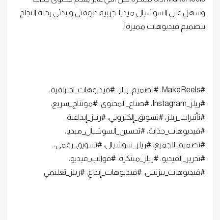
وسهل على السوشيال ميديا. جربيه دلوقتي وابدئي رحلة النجاح
بتصميم فيديوهات مميزة!
#MakeReels، #تصميم_ريلز، #فيديوهات_احترافية،
#ريلز_Instagram، #صناع_المحتوى، #مونتاج_سريع،
#تأثيرات_ريلز، #تسويق_إلكتروني، #ريلز_إبداعية،
#فيديوهات_جذابة، #تحسين_السوشيال_ميديا،
#تصميم_للجميع، #ريلز_سوشيال، #تسويق_رقمي،
#تحرير_الفيديو، #ريلز_مبتكرة، #قوالب_فيديو،
#فيديوهات_بيزنس، #فيديوهات_إبداع، #ريلز_تعليمي