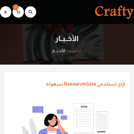
0
الأخــبــار
الأخــبــار
الرئيسية
ازاي تستخدمي ResearchGate بسهولة