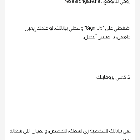
روحي للموقع: researchgate.net.
اضغطي على "Sign Up" وسجلي بياناتك. لو عندك إيميل
جامعي، دا هيبقى أفضل.
2. كملي بروفايلك
عبي بياناتك الشخصية زي اسمك، التخصص، والمجال اللي شغالة
فيه.