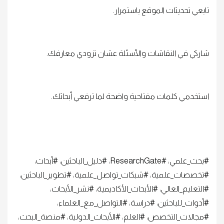
تابعي تحديثات الموقع باستمرار.
شاركي في النقاشات والأسئلة عشان تزودي معارفك.
استخدمي كلمات مفتاحية واضحة لما ترفعي أبحاثك.
#بحث_علمي، #ResearchGate، #دليل_الباحثين، #أبحاث،
#تخصصات_علمية، #شبكات_تواصل_علمية، #تطوير_الباحثين،
#التعليم_العالي، #الأبحاث_الأكاديمية، #نشر_الأبحاث،
#أدوات_للباحثين، #دراسة، #التواصل_مع_العلماء،
#مجالات_التخصص، #العلم، #الأبحاث_الدولية، #منصة_البحث،