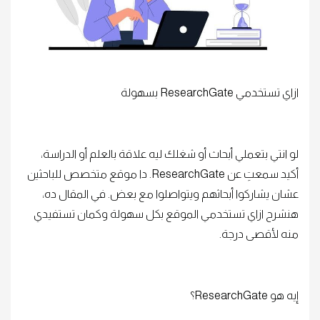
ازاي تستخدمي ResearchGate بسهولة
لو انتي بتعملي أبحاث أو شغلك ليه علاقة بالعلم أو الدراسة،
أكيد سمعتِ عن ResearchGate. دا موقع متخصص للباحثين
عشان يشاركوا أبحاثهم ويتواصلوا مع بعض. في المقال ده،
هنشرح ازاي تستخدمي الموقع بكل سهولة وكمان تستفيدي
منه لأقصى درجة.
إيه هو ResearchGate؟