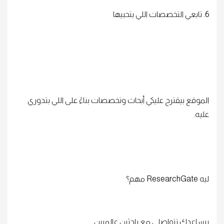
6. تابعي التخصصات اللي بتحبيها
الموقع بيقترح عليكي أبحاث وتخصصات بناءً على اللي بتدوري
عليه.
ليه ResearchGate مهم؟
بيساعدك تتواصلي مع باحثين عالميين.