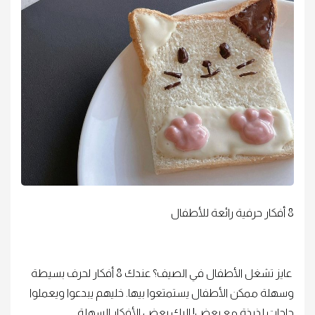
8 أفكار حرفية رائعة للأطفال
عايز تشغل الأطفال في الصيف؟ عندك 8 أفكار لحرف بسيطة
وسهلة ممكن الأطفال يستمتعوا بيها. خليهم يبدعوا ويعملوا
حاجات لذيذة مع بعض! إليك بعض الأفكار السهلة