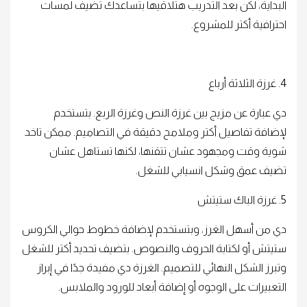
البداية، لكن بعد التدريب هتلاقيها بتساعدك تضيف لمسات
احترافية أكتر للمشروع.
4. غرزة الثلاثة أرباع
دي عبارة عن مزيج بين غرزة النص وغرزة الربع. بتستخدم
لإضافة تفاصيل أكتر وملامح دقيقة في التصاميم. ممكن تاخد
شوية وقت ومجهود عشان تتقنها، لكنها تستاهل عشان
تضيف عمق وشكل انسيابي للشغل.
5. غرزة الباك ستيتش
دي من أسهل الغرز، وبتستخدم لإضافة خطوط حوالي الكروس
ستيتش أو لكتابة الحروف والنصوص. بتضيف تحديد أكتر للشغل
وتبرز الشكل النهائي للتصميم. الغرزة دي مفيدة جدًا في إبراز
التعبيرات على الوجوه أو إضافة أبعاد للورود والملابس.