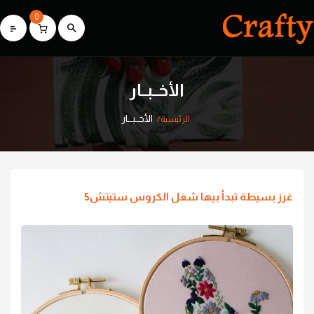
0
الأخــبــار
الأخــبــار
الرئيسية
غرز بسيطة تبدأ بيها شغل الكروس ستيتش5