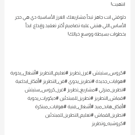
انتهيت!
دلوقتي انت جاهز تبدأ مشاريعك. الغرز الأساسية دي هي حجر
الأساس اللي هتبني عليه تصاميم أكتر تعقيد وإبداع. ابدأ
بخطوات بسيطة ووسع خيالك!
#كروس_ستيتش #غرز_تطريز #تعليم_التطريز #أشغال_يدوية
#هوايات_جديدة #تطريز_يدوي #فن_التطريز #أفكار_ابداعية
#تطريز_منزلي #مشاريع_تطريز #غرز_كروس_ستيتش
#قماش_التطريز #تطريز_للمبتدئين #ديكورات_يدوية
#أفكار_هاند_ميد #أشغال_فنية #هوايات_مبتكرة
#تطريز_القماش #تعليم_التطريز_للمبتدئين
#كروشيه_وتطريز