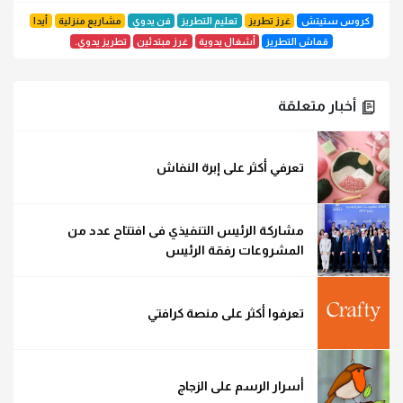
كروس ستيتش
غرز تطريز
تعليم التطريز
فن يدوي
مشاريع منزلية
أيدا
قماش التطريز
أشغال يدوية
غرز مبتدئين
تطريز يدوي.
أخبار متعلقة
تعرفي أكثر على إبرة النفاش
مشاركة الرئيس التنفيذي فى افتتاح عدد من
المشروعات رفقة الرئيس
تعرفوا أكثر على منصة كرافتي
أسرار الرسم على الزجاج