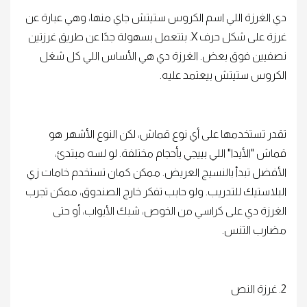
دي الغرزة اللي اسم الكروس ستيتش جاي منها، وهي عبارة عن
غرزة على شكل حرف X. بتتعمل بسهولة جدًا عن طريق غرزتين
نصفيين فوق بعض. الغرزة دي هي الأساس اللي كل شغل
الكروس ستيتش بيعتمد عليه.
تقدر تستخدمها على أي نوع قماش، لكن النوع الأشهر هو
قماش "الأيدا" اللي بييجي بأحجام مختلفة. لو لسه مبتدئ،
الأفضل تبدأ بالنسيج العريض. ممكن كمان تستخدم خامات زي
البلاستيك للتدريب. ولو حابب تفكر خارج الصندوق، ممكن تجرب
الغرزة دي على كراسي من الخوص، شبك الأبواب، أو حتى
مضارب التنس.
2. غرزة النص