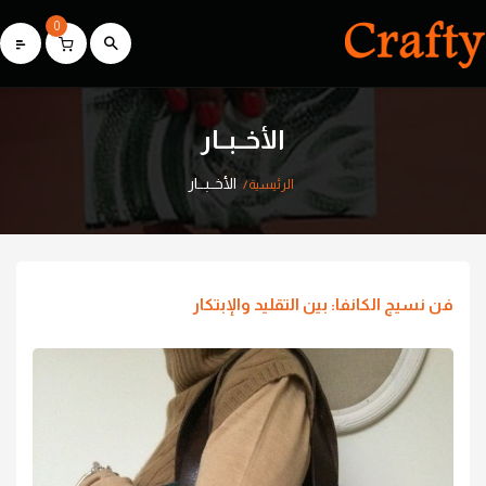
0
الأخــبــار
الأخــبــار
الرئيسية
فن نسيج الكانفا: بين التقليد والإبتكار