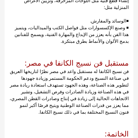
إنشاء قطع فنية مثل اللوحات المزخرفة، وتزيين الأغراض 
المنزلية مثل: 
◾الوسائد والمفارش.
◾ وصنع الإكسسوارات مثل فواصل الكتب والميداليات، 
ويتميز 
هذا الفن بأنه يعزز من الإبداع والمهارة الفنية، ويسمح للفنانين 
بدمج الألوان والأنماط بطرق مبتكرة.
مستقبل فن نسيج الكانفا في مصر:
فن نسيج الكانفا له مستقبل واعد في مصر نظرًا لتاريخها العريق 
في صناعة النسيج ودعم الحكومة المستمر وزيادة جهودها  
لتطوير هذه الصناعة، وهذه الجهود تستهدف استعادة ريادة مصر 
في هذه الصناعة وزيادة الصادرات وفرص التشغيل، وتشير 
الاتجاهات الحالية إلى زيادة في إنتاج وصادرات القطن المصري، 
مما يعزز من قدرات الصناعة الوطنية ويتيح فرصًا أكبر لنمو 
فنون النسيج المختلفة بما في ذلك نسيج الكانفا.
الخاتمة: