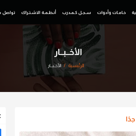
ية
خـامـات وأدوات
سـجـل كـمـدرب
أنـظـمـة الاشـتـراك
تواصل م
الأخــبــار
الرئيسية
الأخــبــار
دًا