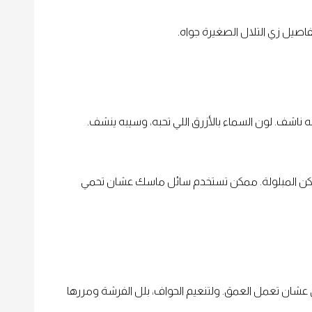
اصيل زي التلال الصغيرة جواه.
شف. لون السماء بالأزرق اللي تحبه، وسيبه ينشف.
ماكن المبلولة. ممكن تستخدم سائل ماسك عشان تحمي
عشان تعمل العمق. ولتنعيم الحواف، بلل الفرشة ومررها