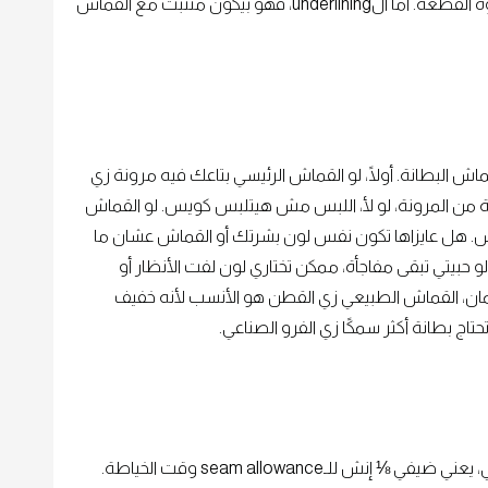
عادة بتتثبت في الرقبة أو في الخصر فقط، وتعلق جوه القطعة. أما الunderlining، فهو بيكون متثبت مع القماش
ش البطانة. أولًا، لو القماش الرئيسي بتاعك فيه مرونة زي
بة من المرونة، لو لأ، اللبس مش هيتلبس كويس. لو القماش
. هل عايزاها تكون نفس لون بشرتك أو القماش عشان ما
و حبيتي تبقى مفاجأة، ممكن تختاري لون لفت الأنظار أو
ن، القماش الطبيعي زي القطن هو الأنسب لأنه خفيف
حتاج بطانة أكثر سمكًا زي الفرو الصناعي.
البطانة لازم تكون أصغر شوية من القماش الأساسي، يعني ضيفي ⅛ إنش للـseam allowance وقت الخياطة.