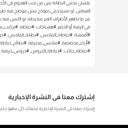
القماش. لو بتستخدمي نموذج مش موضح فيه طريقة 
غير ما تظهر الأطراف الغير متخيطه. لو اللبس فيه 
في الرقبة أو الخصر.#هشتاجات: #خياطة, #تركي
#أقمشة, #خياطة_الملابس, #بطانة_الملابس, #ح
#أزياء_مخصصة, #ملابس_محترفة, #نصائح_خياطة, 
#خياطة_جاكت, #خياطة_الدروس, #دروس_حرفية.
إشترك معنا فى النشرة الإخبارية
إشترك معنا فى النشرة الإخبارية ليصلك كل ماهو جديد 