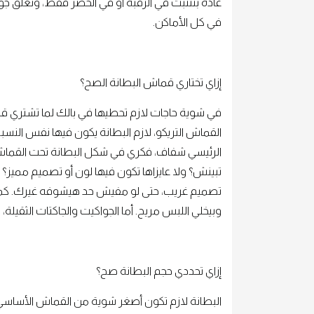
في كل الأماكن.
إزاي تختاري قماش البطانة الصح؟
في شوية حاجات لازم تحطيها في بالك لما تشتري قما
القماش التريكو، لازم البطانة يكون فيها نفس النس
الرئيسي شفاف، فكري في شكل البطانة تحت القماش
تبينش؟ ولا عايزاها تكون فيها لون أو تصميم مميز؟ ل
تصميم غريب، حتى لو مفيش حد هيشوفه غيرك. كما
وبيخلي اللبس مريح. أما الجواكيت والجاكتات الثقيلة، ت
إزاي تحددي حجم البطانة صح؟