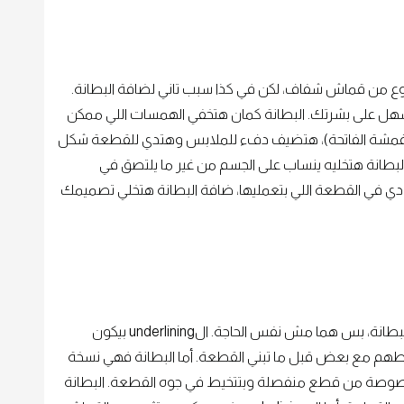
نوع من قماش شفاف، لكن في كذا سبب تاني لضافة البطانة.
 أسهل على بشرتك. البطانة كمان هتخفي الهمسات اللي ممكن
 الأقمشة الفاتحة)، هتضيف دفء للملابس وهتدي للقطعة شكل
لبطانة هتخليه ينساب على الجسم من غير ما يلتصق في
دي في القطعة اللي بتعمليها، ضافة البطانة هتخلي تصميمك
الunderlining هو طريقة تانية بتحقق نفس هدف البطانة، بس هما مش نفس الحاجة. الunderlining بيكون
خيطهم مع بعض قبل ما تبني القطعة. أما البطانة فهي نسخة
وصة من قطع منفصلة وبتتخيط في جوه القطعة. البطانة