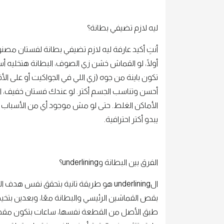
ليه لازم تضيفي بطانة؟
أنتِ أكيد عارفة ليه لازم تضيفي بطانة لفستان مص
أولًا، لو القماش خشن زي الصوف، البطانة هتخليه
تكون باينة من جوه (زي اللي في الجواكيت أو على
أحسن وتناسب الجسم أكتر. لو عندك فستان خفيف، ا
الأماكن الغلط. حتى لو مش موجود أي من الأسباب 
يبدو أكتر احترافية.
الفرق بين البطانة وunderlining؟
بقص القماشين الرئيسي والبطانة معًا، وبعدين بت
طبق الأصل من القطعة نفسها، ساعات بتكون مقص