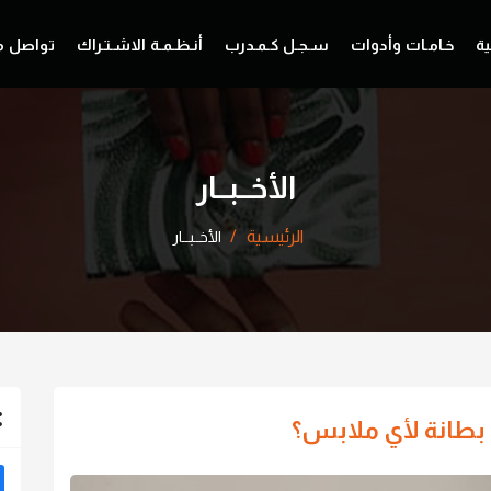
ية
خـامـات وأدوات
سـجـل كـمـدرب
أنـظـمـة الاشـتـراك
تواصل م
الأخــبــار
الرئيسية
الأخــبــار
ي بطانة لأي ملابس؟