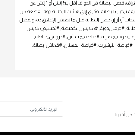
علشان تتجنبي البطانة تبين من تحت الهدوم في الأطراف، قصي البطانة في الحواف أقل بـ½ إنش أو 1 إنش عن
تركيب البطانة، فكري إزاي هتثبت البطانة جوه القطعة من
سحاب أو أزرار، حطي البطانة قبل ما تضيفي الإغلاق ده، ويفضل
ب_بطانة, #حرف_يدوية, #ملابس_مخصصة, #تصميم_ملابس,
رف_يدوية_مصرية, #خياطة_مبتدئين, #دروس_خياطة,
#خياطة_التيشيرت, #خياطة_الفستان, #قماش_بطانة,
من أخبارنا