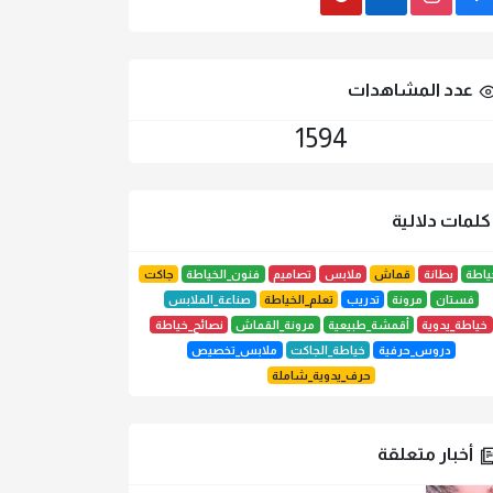
Gmail
LinkedIn
instagram
Facebook
عدد المشاهدات
1594
لمات دلالية
ياطة
بطانة
قماش
ملابس
تصاميم
فنون_الخياطة
جاكت
فستان
مرونة
تدريب
تعلم_الخياطة
صناعة_الملابس
خياطة_يدوية
أقمشة_طبيعية
مرونة_القماش
نصائح_خياطة
دروس_حرفية
خياطة_الجاكت
ملابس_تخصيص
حرف_يدوية_شاملة
أخبار متعلقة