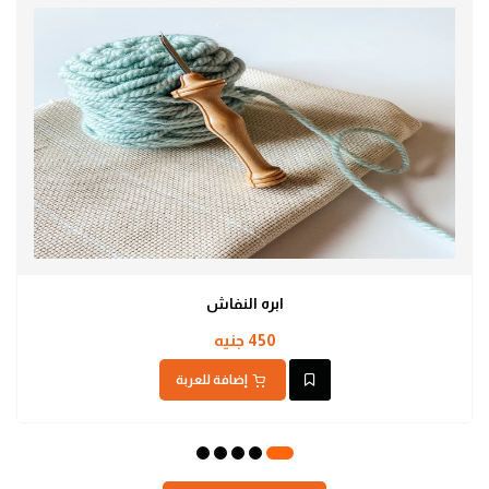
ابره النفاش
450 جنيه
إضافة للعربة