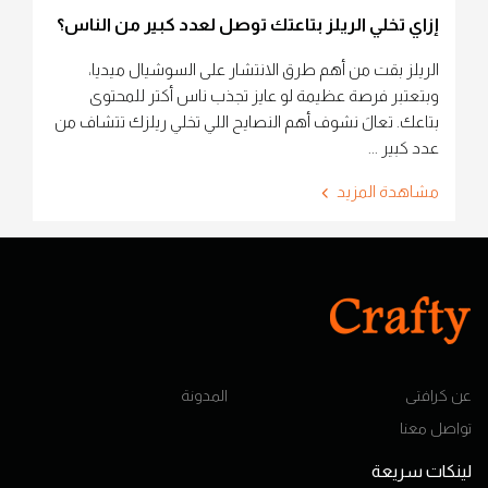
إزاي تخلي الريلز بتاعتك توصل لعدد كبير من الناس؟
الريلز بقت من أهم طرق الانتشار على السوشيال ميديا،
وبتعتبر فرصة عظيمة لو عايز تجذب ناس أكتر للمحتوى
بتاعك. تعالَ نشوف أهم النصايح اللي تخلي ريلزك تتشاف من
عدد كبير ...
مشاهدة المزيد
عن كرافتى
المدونة
تواصل معنا
لينكات سريعة