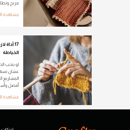
مريح وتطل
مشاهدة ال
17 أداة 
الخياطة
لو بتحب ال
عشان تسهل
المشاريع ا
أفضل وأسرع.
مشاهدة ال
لينكات