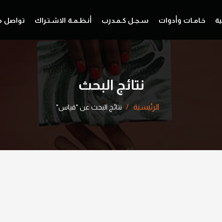
ية
خـامـات وأدوات
سـجـل كـمـدرب
أنـظـمـة الاشـتـراك
تواصل م
نتائج البحث
الرئيسية
نتائج البحث عن "قياس"